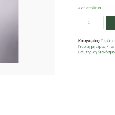
4 σε απόθεμα
Ορχιδέα
λευκή
ποσότητα
Κατηγορίες:
Περίστ
Γιορτή μητέρας / πα
Εσωτερική διακόσμη