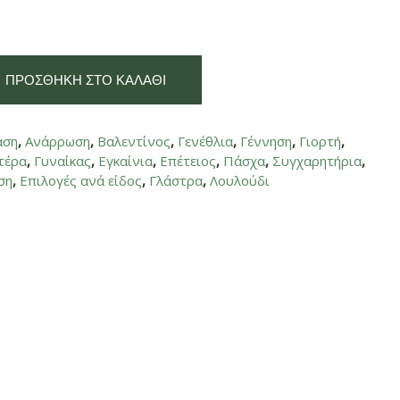
ΠΡΟΣΘΉΚΗ ΣΤΟ ΚΑΛΆΘΙ
αση
,
Ανάρρωση
,
Βαλεντίνος
,
Γενέθλια
,
Γέννηση
,
Γιορτή
,
τέρα
,
Γυναίκας
,
Εγκαίνια
,
Επέτειος
,
Πάσχα
,
Συγχαρητήρια
,
ση
,
Επιλογές ανά είδος
,
Γλάστρα
,
Λουλούδι