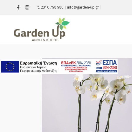
τ. 2310 798 980
|
info@garden-up.gr
|