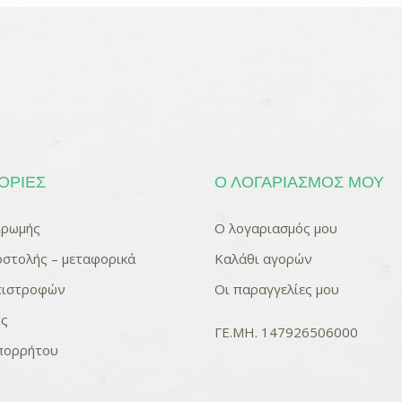
ΟΡΊΕΣ
Ο ΛΟΓΑΡΙΑΣΜΌΣ ΜΟΥ
ηρωμής
Ο λογαριασμός μου
στολής – μεταφορικά
Καλάθι αγορών
επιστροφών
Οι παραγγελίες μου
ης
ΓΕ.ΜΗ. 147926506000
απορρήτου