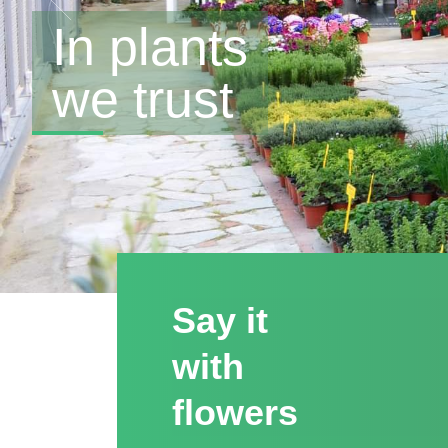
Plant lovers
united
Say it
with
flowers