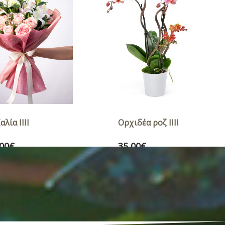
ιδέα ροζ ΙIIΙ
Ορχιδέα λευκή ΙIIΙ
00
€
35,00
€