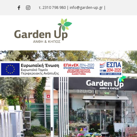
τ. 2310 798 980
|
info@garden-up.gr
|