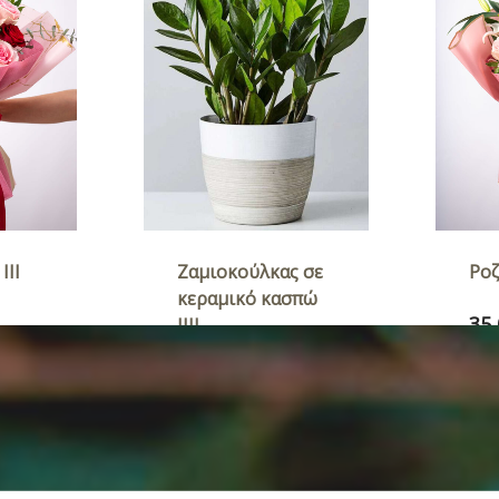
ς σε
Ροζαλία ΙIIΙ
Ορχ
σπώ
35,00
€
35,