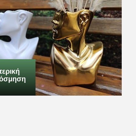
ερική
κόσμηση