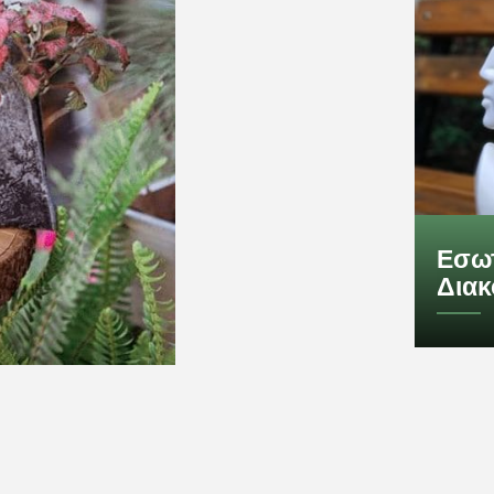
Εσωτ
Δια